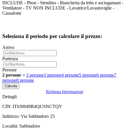
INCLUDE - Phon - Stendino - Biancheria da letto e asciugamani -
Ventilatore - TV NON INCLUDE - Lavatrice/Lavastoviglie -
Cassaforte
Seleziona il periodo per calcolare il prezzo:
Arrivo
Partenza
Persone
2 persone
2 persone
3 persone
4 persone
5 persone
6 persone
7
persone
8 persone
Calcola
Richiesta Informazioni
Dettagli
CIN:
IT030049B4QUSNCTQY
Indirizzo:
Via Sabbiadoro 25
Località:
Sabbiadoro