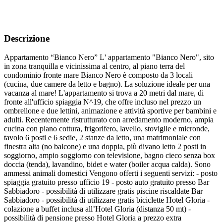
Descrizione
Appartamento “Bianco Nero” L' appartamento "Bianco Nero", sito
in zona tranquilla e vicinissima al centro, al piano terra del
condominio fronte mare Bianco Nero è composto da 3 locali
(cucina, due camere da letto e bagno). La soluzione ideale per una
vacanza al mare! L'appartamento si trova a 20 metri dal mare, di
fronte all'ufficio spiaggia N^19, che offre incluso nel prezzo un
ombrellone e due lettini, animazione e attività sportive per bambini e
adulti. Recentemente ristrutturato con arredamento moderno, ampia
cucina con piano cottura, frigorifero, lavello, stoviglie e micronde,
tavolo 6 posti e 6 sedie, 2 stanze da letto, una matrimoniale con
finestra alta (no balcone) e una doppia, più divano letto 2 posti in
soggiorno, ampio soggiorno con televisione, bagno cieco senza box
doccia (tenda), lavandino, bidet e water (boiler acqua calda). Sono
ammessi animali domestici Vengono offerti i seguenti servizi: - posto
spiaggia gratuito presso ufficio 19 - posto auto gratuito presso Bar
Sabbiadoro - possibilità di utilizzare gratis piscine riscaldate Bar
Sabbiadoro - possibilità di utilizzare gratis biciclette Hotel Gloria -
colazione a buffet inclusa all’Hotel Gloria (distanza 50 mt) -
possibilità di pensione presso Hotel Gloria a prezzo extra